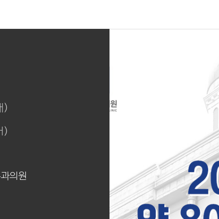
내)
어)
부과의원