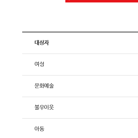
대상자
여성
문화예술
불우이웃
아동