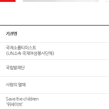
기관명
국제소롭티미스트
(UN소속 국제여성봉사단체)
국립발레단
사랑의 열매
Save the children
‘위세이브’