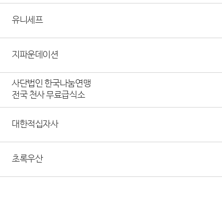
유니세프
지파운데이션
사단법인 한국나눔연맹
전국 천사 무료급식소
대한적십자사
초록우산