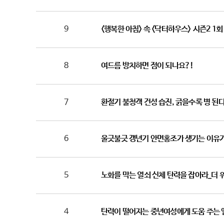
9
<행복한 아침> 속 <닥터하우스> 시즌2 1
8
여드름 방치하면 점이 되나요?!
7
환절기 불청객 건성 습진, 긁을수록 병 된다
6
울긋불긋 갱년기 안면홍조가 생기는 이유가
5
노화를 막는 열쇠 신체 탄력을 잡아라_더 위
4
탄력이 떨어지는 중년여성에게 도움 주는 엘