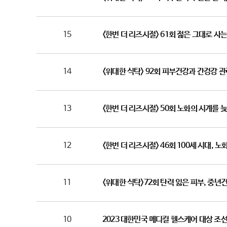
15
<한번 더 리즈시절> 61회 젊은 그대로 사는
14
<위대한 식탁> 92회 피부건강과 간겅강 
13
<한번 더 리즈시절> 50회 노화의 시계를 
12
<한번 더 리즈시절> 46회 100세 시대, 
11
<위대한 식탁>72회 탄력 잃은 피부, 중
10
2023 대한민국 메디컬 헬스케어 대상 