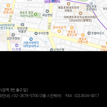
시장역 3번 출구 앞)
수안내) /
02-2679-5700
(3층 스킨케어)
FAX : 02)2634-0017
제작
일산안과
화정안과
동탄정형외과
송도산부인과
전주안과