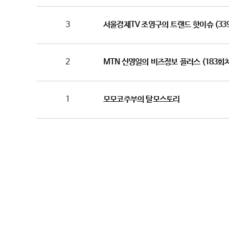
3
서울경제TV 조영구의 트랜드 핫이슈 (33
2
MTN 신영일의 비즈정보 플러스 (183회차
1
모모코주부의 탈모스토리