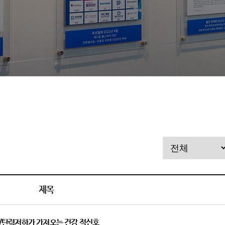
제목
력/탄력저하가 가져오는 건강 적신호