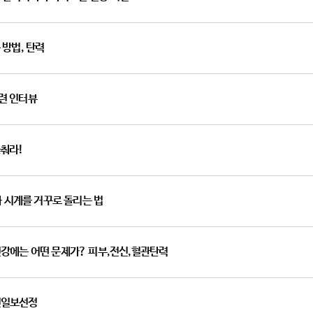
 방법, 탄력
관련 인터뷰
늦춰라!
노화 시계를 거꾸로 돌리는 법
년건강에는 어떤 문제가? 피부,전신,혈관탄력
조선일보선정