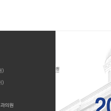
내)
어)
부과의원