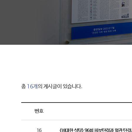
총
16개
의 게시글이 있습니다.
번호
16
<위대한 식탁> 96회 피부탄력과 혈관 탄