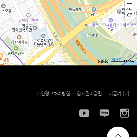
100m
로드뷰
길찾기
지도 크게 보기
개인정보처리방침
·
환자권리장전
·
비급여수가