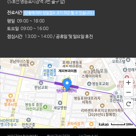
(5호선 영등포시장역 3번 출구 앞)
진료시간
(상황에 따라 당일접수 조기 마감 될 수 있습니다.)
평일
09:00 ~ 18:00
토요일
09:00 ~ 16:00
점심시간
13:00 ~ 14:00 /
공휴일 및 일요일 휴진
계피부과의원
100m
로드뷰
길찾기
지도 크게 보기