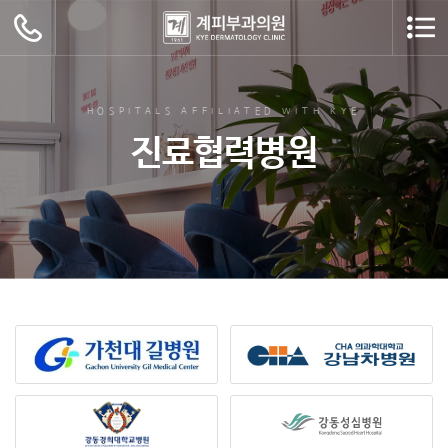
HOSPITALS AFFILIATED WITH KYE
진료협력병원